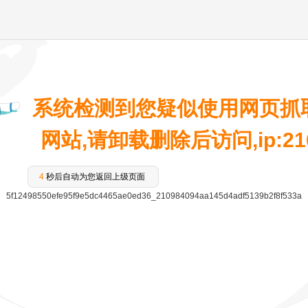
系统检测到您疑似使用网页抓
网站,请卸载删除后访问,ip:216.
4
秒后自动为您返回上级页面
5f12498550efe95f9e5dc4465ae0ed36_210984094aa145d4adf5139b2f8f533a