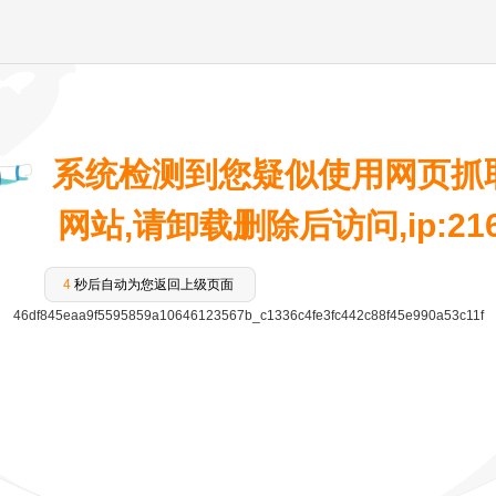
系统检测到您疑似使用网页抓
网站,请卸载删除后访问,ip:216.7
4
秒后自动为您返回上级页面
46df845eaa9f5595859a10646123567b_c1336c4fe3fc442c88f45e990a53c11f