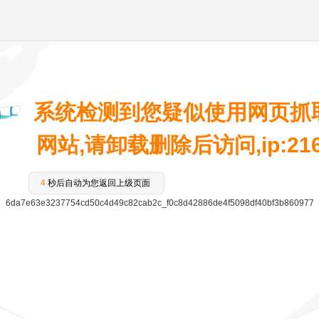
系统检测到您疑似使用网页抓
网站,请卸载删除后访问,ip:216.7
4
秒后自动为您返回上级页面
6da7e63e3237754cd50c4d49c82cab2c_f0c8d42886de4f5098df40bf3b860977