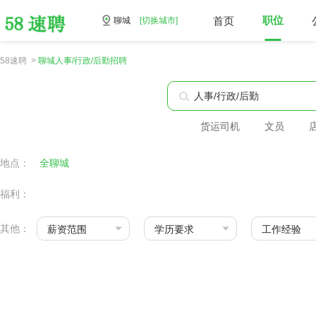
首页
职位
聊城
[切换城市]
58速聘 >
聊城人事/行政/后勤招聘
货运司机
文员
地点：
全聊城
福利：
其他：
薪资范围
学历要求
工作经验