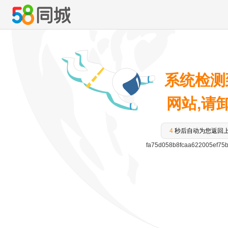
系统检测
网站,请卸载
3
秒后自动为您返回
fa75d058b8fcaa622005ef75