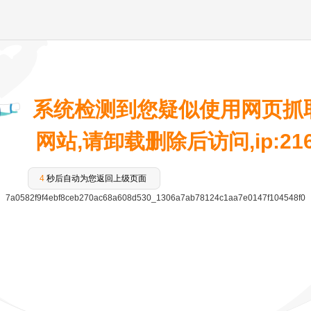
系统检测到您疑似使用网页抓
网站,请卸载删除后访问,ip:216.7
4
秒后自动为您返回上级页面
7a0582f9f4ebf8ceb270ac68a608d530_1306a7ab78124c1aa7e0147f104548f0