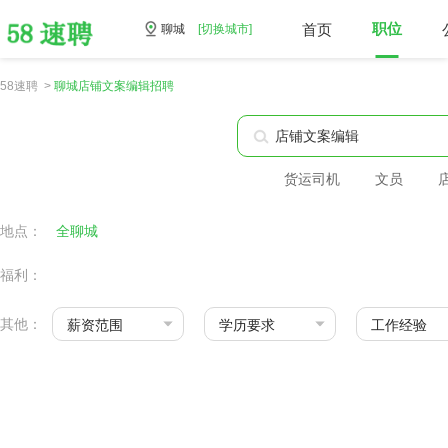
首页
职位
聊城
[切换城市]
58速聘 >
聊城店铺文案编辑招聘
货运司机
文员
地点：
全聊城
福利：
其他：
薪资范围
学历要求
工作经验