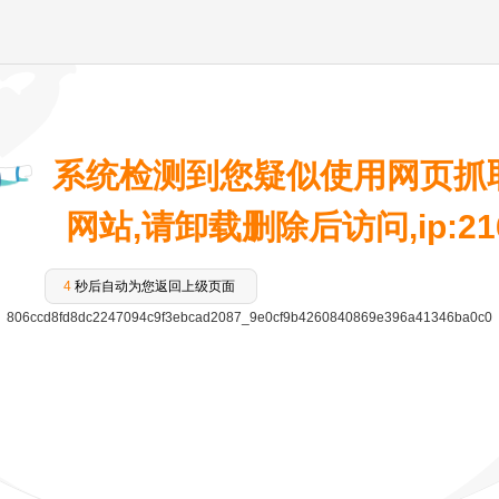
系统检测到您疑似使用网页抓
网站,请卸载删除后访问,ip:216.
4
秒后自动为您返回上级页面
806ccd8fd8dc2247094c9f3ebcad2087_9e0cf9b4260840869e396a41346ba0c0